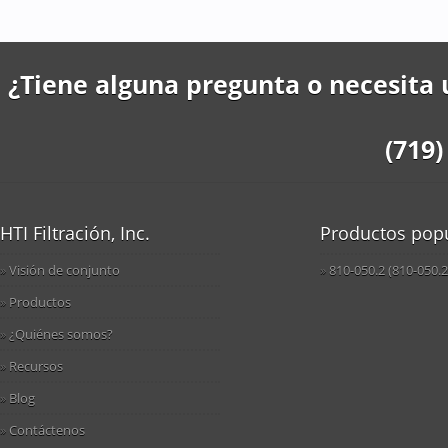
¿Tiene alguna pregunta o necesita
(719)
HTI Filtración, Inc.
Productos pop
Visión de conjunto
810-050.2 (810-050.2
Productos
¿Quiénes somos?
Recursos
Blog
Contáctenos